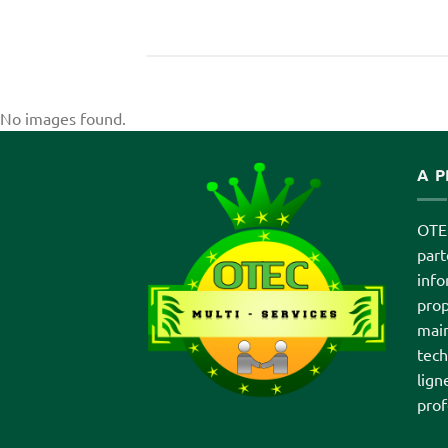
No images found.
A 
OTEC
par
info
prop
main
tech
lign
prof