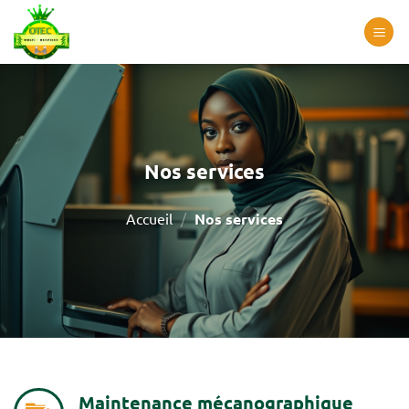
Passer
au
contenu
Nos services
Accueil
/
Nos services
Maintenance mécanographique