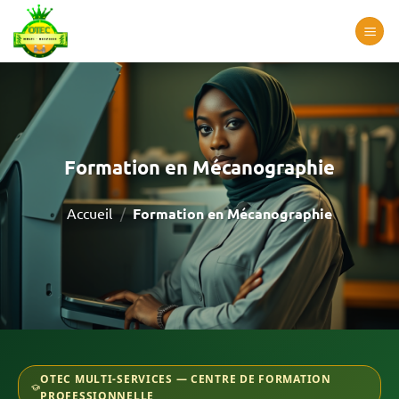
Passer
au
contenu
Formation en Mécanographie
Accueil
/
Formation en Mécanographie
OTEC MULTI-SERVICES — CENTRE DE FORMATION
PROFESSIONNELLE