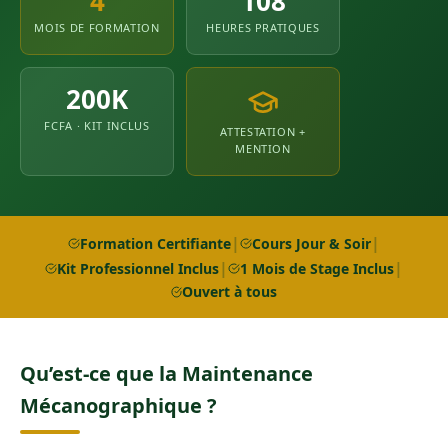
4
108
MOIS DE FORMATION
HEURES PRATIQUES
200K
FCFA · KIT INCLUS
ATTESTATION +
MENTION
|
|
Formation Certifiante
Cours Jour & Soir
|
|
Kit Professionnel Inclus
1 Mois de Stage Inclus
Ouvert à tous
Qu’est-ce que la Maintenance
Mécanographique ?