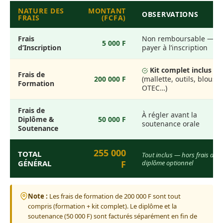
NATURE DES
MONTANT
OBSERVATIONS
FRAIS
(FCFA)
Frais
Non remboursable — à
5 000 F
d’Inscription
payer à l’inscription
Kit complet inclus
Frais de
200 000 F
(mallette, outils, blouso
Formation
OTEC…)
Frais de
À régler avant la
Diplôme &
50 000 F
soutenance orale
Soutenance
255 000
TOTAL
Tout inclus — hors frais de
GÉNÉRAL
F
diplôme optionnel
Note :
Les frais de formation de 200 000 F sont tout
compris (formation + kit complet). Le diplôme et la
soutenance (50 000 F) sont facturés séparément en fin de