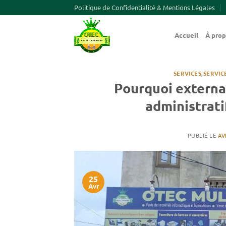
Passer
Politique de Confidentialité & Mentions Légales
au
contenu
Accueil
À pro
SERVICES
,
SERVIC
Pourquoi externa
administrati
PUBLIÉ LE
AV
25
Avr