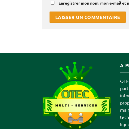
Enregistrer mon nom, mon e-mail et 
A 
OTEC
par
info
prop
main
tech
lign