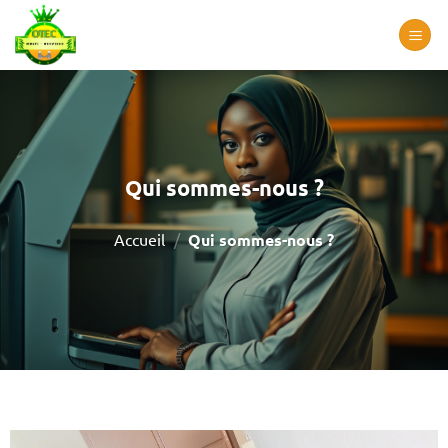
Passer
au
contenu
Qui sommes-nous ?
Accueil
/
Qui sommes-nous ?