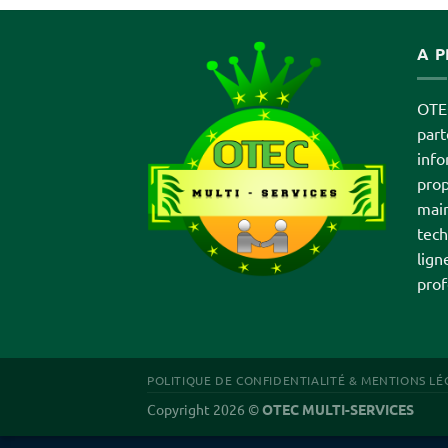
A 
OTEC
par
info
prop
main
tech
lign
prof
POLITIQUE DE CONFIDENTIALITÉ & MENTIONS LÉ
Copyright 2026 ©
OTEC MULTI-SERVICES