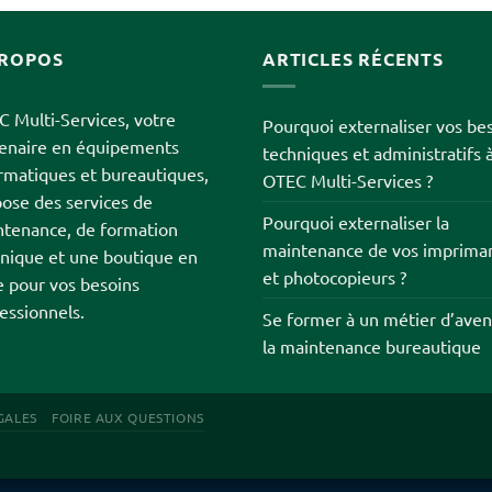
PROPOS
ARTICLES RÉCENTS
 Multi-Services, votre
Pourquoi externaliser vos be
tenaire en équipements
techniques et administratifs 
rmatiques et bureautiques,
OTEC Multi-Services ?
ose des services de
Pourquoi externaliser la
tenance, de formation
maintenance de vos imprima
nique et une boutique en
et photocopieurs ?
e pour vos besoins
essionnels.
Se former à un métier d’aveni
la maintenance bureautique
GALES
FOIRE AUX QUESTIONS