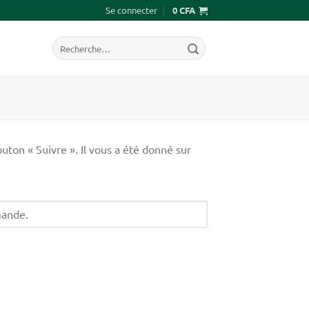
Se connecter
0
CFA
Recherche
pour :
uton « Suivre ». Il vous a été donné sur