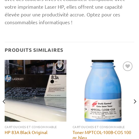
votre imprimante Laser HP, elles offrent une capacité
élevée pour une productivité accrue. Optez pour ces
consommables informatiques !
PRODUITS SIMILAIRES
Ajouter
Ajouter
à la liste
à la liste
d’envies
d’envies
CARTOUCHES ET CONSOMMABLE
CARTOUCHES ET CONSOMMABLE
Toner MPTCOL-100B-COS 100
HP 83A Black Original
gr, bleu