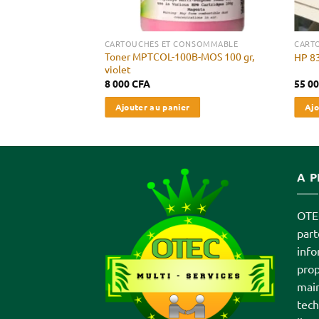
ONSOMMABLE
CARTOUCHES ET CONSOMMABLE
CART
 Cartouches de
Toner MPTCOL-100B-MOS 100 gr,
HP 83
violet
8 000
CFA
55 0
r
Ajouter au panier
Ajo
A 
OTEC
par
info
prop
main
tech