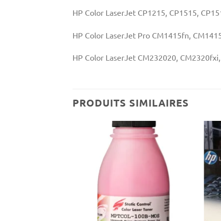
HP Color LaserJet CP1215, CP1515, CP1
HP Color LaserJet Pro CM1415fn, CM141
HP Color LaserJet CM232020, CM2320fxi
PRODUITS SIMILAIRES
Ajouter
Ajouter
à la liste
à la liste
d’envies
d’envies