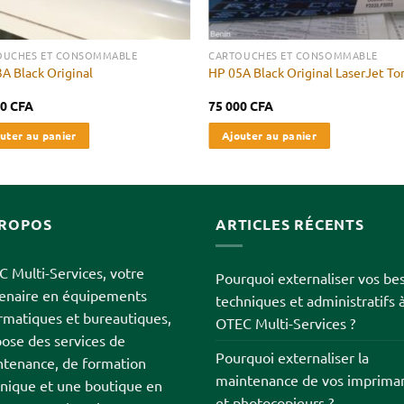
OUCHES ET CONSOMMABLE
CARTOUCHES ET CONSOMMABLE
A Black Original
HP 05A Black Original LaserJet To
00
CFA
75 000
CFA
uter au panier
Ajouter au panier
PROPOS
ARTICLES RÉCENTS
 Multi-Services, votre
Pourquoi externaliser vos be
tenaire en équipements
techniques et administratifs 
rmatiques et bureautiques,
OTEC Multi-Services ?
ose des services de
Pourquoi externaliser la
tenance, de formation
maintenance de vos imprima
nique et une boutique en
et photocopieurs ?