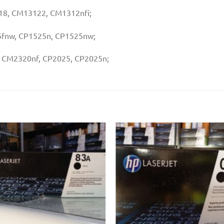
518, CM13122, CM1312nfi;
5fnw, CP1525n, CP1525nw;
, CM2320nf, CP2025, CP2025n;
Ajouter
Ajou
à la liste
à la l
d’envies
d’env