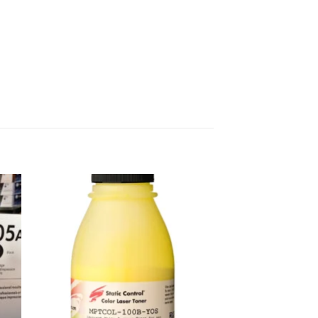
ter
Ajouter
iste
à la liste
ies
d’envies