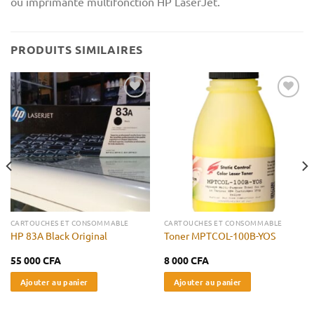
ou imprimante multifonction HP LaserJet.
PRODUITS SIMILAIRES
Ajouter
Ajouter
à la liste
à la liste
d’envies
d’envies
CARTOUCHES ET CONSOMMABLE
CARTOUCHES ET CONSOMMABLE
HP 83A Black Original
Toner MPTCOL-100B-YOS
55 000
CFA
8 000
CFA
Ajouter au panier
Ajouter au panier